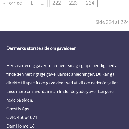
« Forrige
1
…
222
223
224
Side 224 af 224
Danmarks største side om gaveideer
Her viser vi dig gaver for enhver smag og hjælper dig med at
finde den helt rigtige gave, uanset anledningen. Du kan gå
direkte til specifikke gaveidéer ved at klikke nedenfor, eller
læse mere om hvordan man finder de gode gaver længere
nede på siden.
Gnostis Aps
CVR: 45864871
Dam Holme 16