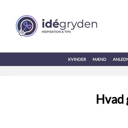
KVINDER
MÆND
ANLED
Hvad g