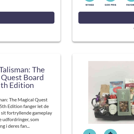
Talisman: The
 Quest Board
th Edition
man: The Magical Quest
th Edition fanger let de
sit fortryllende gameplay
e udfordringer, som
ng i deres fan...