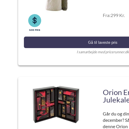
Fra:299 Kr.
Gå til laveste pris
I samarbejde med pricerunner.dk
Orion E
Julekal
Går du og din 
december? Så
denne Orion 