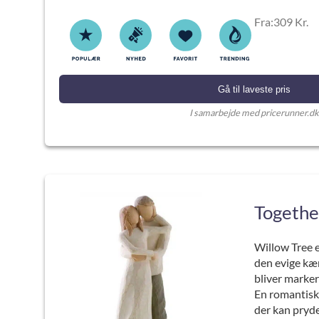
Fra:309 Kr.
Gå til laveste pris
I samarbejde med pricerunner.dk
Togethe
Willow Tree e
den evige kæ
bliver marke
En romantisk,
der kan pryde