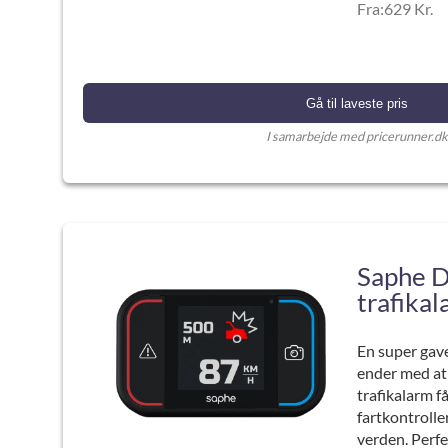
Fra:629 Kr.
Gå til laveste pris
I samarbejde med pricerunner.dk
Saphe D
trafika
En super gavei
ender med at
trafikalarm f
fartkontrolle
verden. Perfe