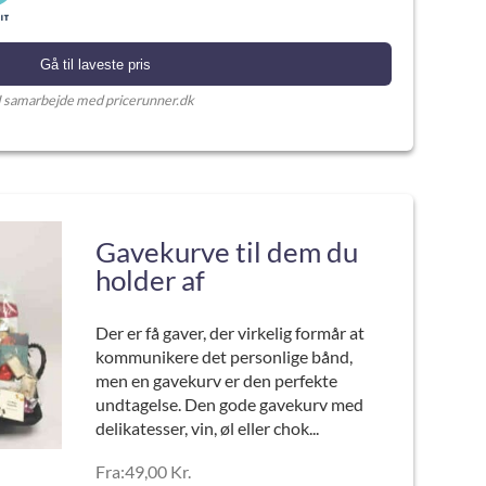
Gå til laveste pris
I samarbejde med pricerunner.dk
Gavekurve til dem du
holder af
Der er få gaver, der virkelig formår at
kommunikere det personlige bånd,
men en gavekurv er den perfekte
undtagelse. Den gode gavekurv med
delikatesser, vin, øl eller chok...
Fra:49,00 Kr.