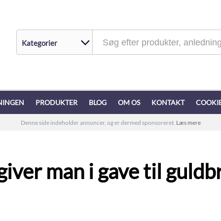
NINGEN
PRODUKTER
BLOG
OM OS
KONTAKT
COOKIE
Denne side indeholder annoncer, og er dermed sponsoreret.
Læs mere
iver man i gave til guldb