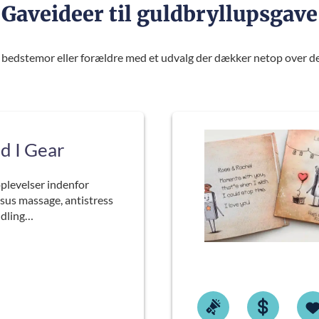
Gaveideer til guldbryllupsgave
r, bedstemor eller forældre med et udvalg der dækker netop over det
 I Gear
oplevelser indenfor
sus massage, antistress
ndling…