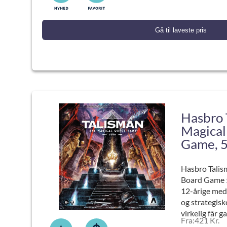
Gå til laveste pris
Hasbro 
Magical
Game, 5
Hasbro Talis
Board Game 5
12-årige med 
og strategisk
virkelig får ga
Fra:421 Kr.