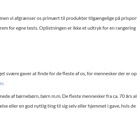
 men vi afgrænser os primært til produkter tilgængelige på prisp
rem for egne tests. Oplistningen er ikke et udtryk for en rangerin
et svære gaver at finde for de fleste af os, for mennesker der er opp
er
.
ignede af børnebørn, børn m.m. De fleste mennesker fra ca. 70 års a
se eller en god nyttig ting til sig selv eller hjemmet i gave, hvis