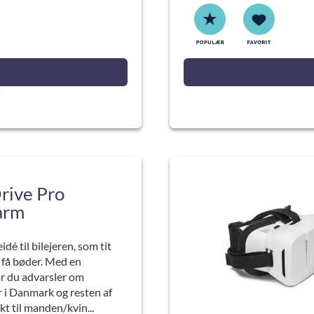
rive Pro
larm
dé til bilejeren, som tit
 få bøder. Med en
år du advarsler om
r i Danmark og resten af
kt til manden/kvin...