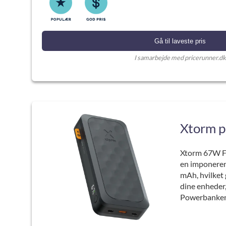
Gå til laveste pris
I samarbejde med pricerunner.dk
Xtorm 
Xtorm 67W Fu
en imponeren
mAh, hvilket g
dine enheder,
Powerbanken e