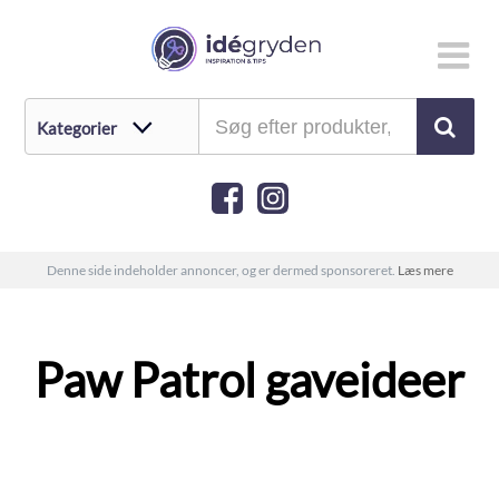
Denne side indeholder annoncer, og er dermed sponsoreret.
Læs mere
Paw Patrol gaveideer