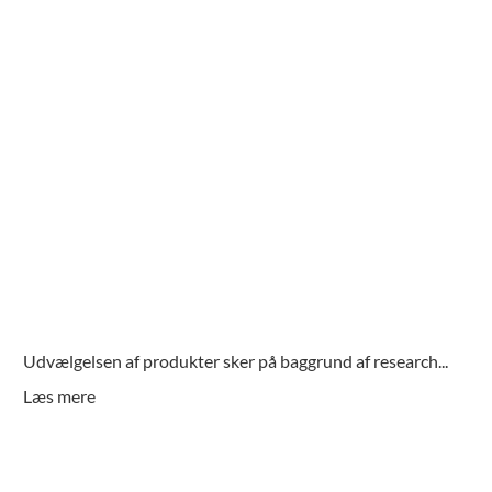
bedste glattejern ifølge
anmeldelser og tests
Udvælgelsen af produkter sker på baggrund af research
...
Læs mere