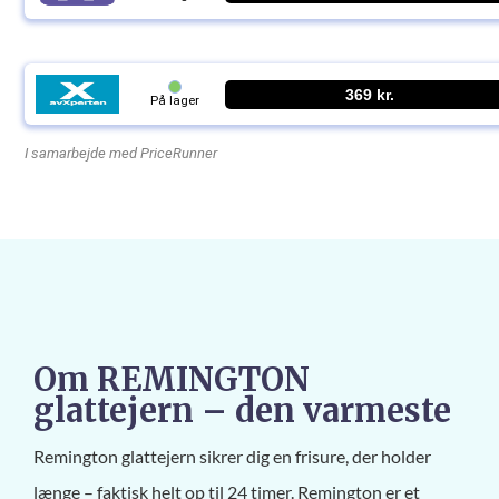
369 kr.
På lager
I samarbejde med PriceRunner
Om REMINGTON
glattejern – den varmeste
Remington glattejern sikrer dig en frisure, der holder
længe – faktisk helt op til 24 timer. Remington er et