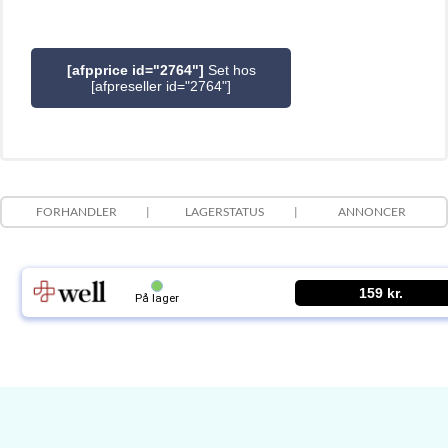
[afpprice id="2764"]
Set hos
[afpreseller id="2764"]
FORHANDLER
LAGERSTATUS
ANNONCER
159 kr.
På lager