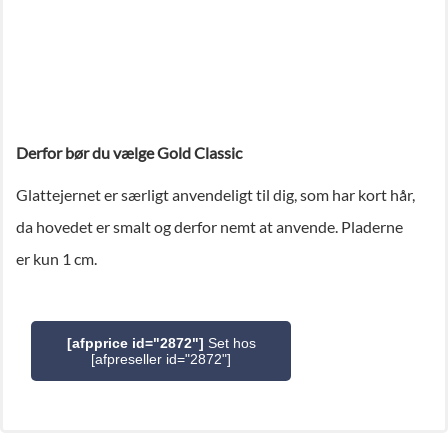
Derfor bør du vælge Gold Classic
Glattejernet er særligt anvendeligt til dig, som har kort hår,
da hovedet er smalt og derfor nemt at anvende. Pladerne
er kun 1 cm.
[afpprice id="2872"]
Set hos
[afpreseller id="2872"]