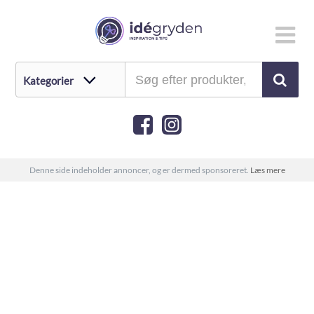
Denne side indeholder annoncer, og er dermed sponsoreret.
Læs mere
Sinful julekalender