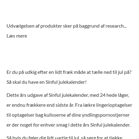
Udvælgelsen af produkter sker på baggrund af research
...
Læs mere
Er du på udkig efter en lidt fræk måde at tælle ned til jul på?
Så skal du have en Sinful julekalender!
Dette års udgave af Sinful julekalender, med 24 hede låger,
er endnu frækkere end sidste år. Fra lækre lingerioptagelser
til optagelser bag kulisserne af dine yndlingspornostjerner
er der noget for enhver smag i dette års Sinful julekalender.
Så hvis du føler dig lidt uartig til jul, så sørg for at tjekke