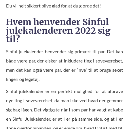
Du vil helt sikkert blive glad for, at du gjorde det!
Hvem henvender Sinful
julekalenderen 2022 sig
til?
Sinful julekalender henvender sig primært til par. Det kan
både være par, der elsker at inkludere ting i soveværelset,
men det kan også være par, der er ”nye” til at bruge sexet
lingeri og legetøj.
Sinful julekalender er en perfekt mulighed for at afprøve
nye ting i soveværelset, da man ikke ved hvad der gemmer
sig bag lågen. Det vigtigste når I som par har valgt at købe
en Sinful Julekalender, er at I er på samme side, og at I er
åbne overfor hinanden, og er enige om, hvad I vil gå med til,