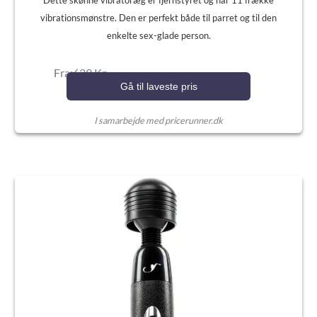
Dette skønne vibratoræg er fjernstyret og har 11 frække
vibrationsmønstre. Den er perfekt både til parret og til den
enkelte sex-glade person.
Fra:639 Kr.
Gå til laveste pris
I samarbejde med pricerunner.dk