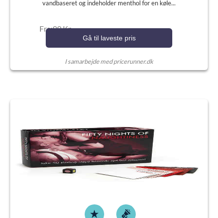
vandbaseret og indeholder menthol for en køle...
Fra:99 Kr.
Gå til laveste pris
I samarbejde med pricerunner.dk