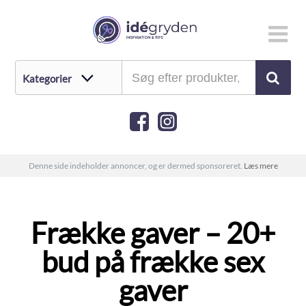
Denne side indeholder annoncer, og er dermed sponsoreret.
Læs mere
Frække gaver – 20+
bud på frække sex
gaver