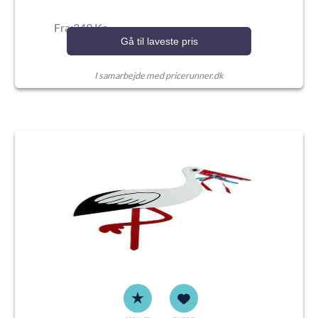
Fra:349 Kr.
Gå til laveste pris
I samarbejde med pricerunner.dk