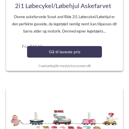
2i1 Løbecykel/Løbehjul Askefarvet
Denne askefarvede Scoot and Ride 2i1 Løbecykel/Løbehjul er
den perfekte gaveide, da legetøjet nemlig nemt kan tilpasses dit
barns alder og motorik. Dermed egner legetøjets...
Fra:865 Kr.
Gå til laveste pris
I samarbejde med pricerunner.dk