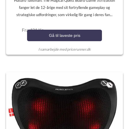
Hasbro Talisman: The Magical Quest Board Game 5th Edition
fanger let de 12-årige med sit fortryllende gameplay og
strategiske udfordringer, som virkelig får gang i deres fan...
Fra:421 Kr.
Gå til laveste pris
I samarbejde med pricerunner.dk