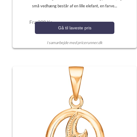
små vedhæng består af en lille elefant, en farve...
Fra:398 Kr.
Gå til laveste pris
I samarbejde med pricerunner.dk