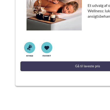
Et udvalg af 
Wellness: luk
ansigtsbeha
Gå til laveste pris