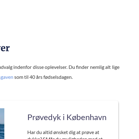
RNATNIN
SJOVE KURSE
G
R
ver
 udvalg indenfor disse oplevelser. Du finder nemlig alt lige
sgaven
som ​til 40 års fødselsdagen.
Prøvedyk i København
Har du altid ønsket dig at prøve at
dykke? Så får du muligheden med et