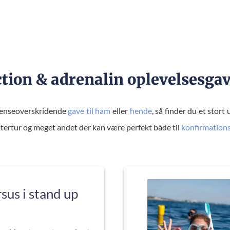
OVE
ON
WELLNESS
tion & adrenalin oplevelsesga
rænseoverskridende
gave til ham
eller
hende
, så finder du et stort
optertur og meget andet der kan være perfekt både til
konfirmation
sus i stand up