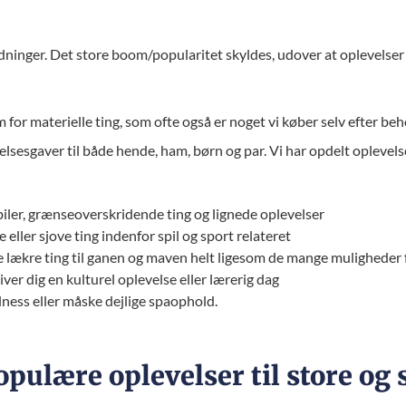
edninger. Det store boom/popularitet skyldes, udover at oplevelser 
m for materielle ting, som ofte også er noget vi køber selv efter be
lsesgaver til både hende, ham, børn og par. Vi har opdelt oplevelse
iler, grænseoverskridende ting og lignede oplevelser
e eller sjove ting indenfor spil og sport relateret
lækre ting til ganen og maven helt ligesom de mange muligheder fo
er dig en kulturel oplevelse eller lærerig dag
lness eller måske dejlige spaophold.
opulære oplevelser til store og