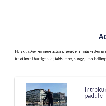
DINING
ACTI
Ac
Hvis du søger en mere actionpræget eller måske den g
fra at køre i hurtige biler, faldskærm, bungy jump, helik
Introkur
paddle