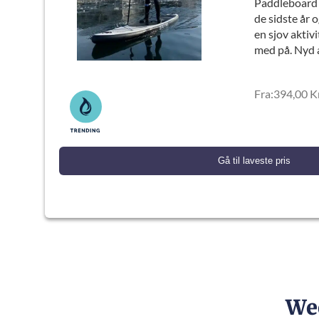
Paddleboard 
de sidste år 
en sjov aktiv
med på. Nyd a
Fra:394,00 Kr
Gå til laveste pris
We