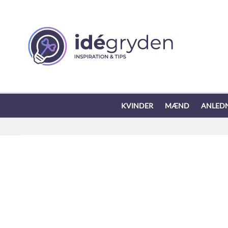
KVINDER
MÆND
ANLED
Oplevelse