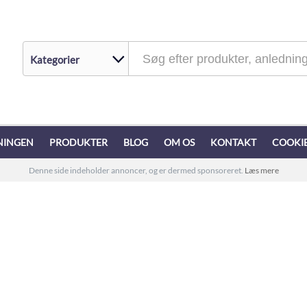
NINGEN
PRODUKTER
BLOG
OM OS
KONTAKT
COOKIE
Denne side indeholder annoncer, og er dermed sponsoreret.
Læs mere
sgaver i Danmark til ha