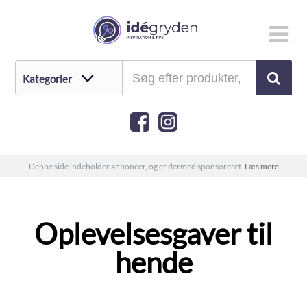
Denne side indeholder annoncer, og er dermed sponsoreret.
Læs mere
Oplevelsesgaver til
hende