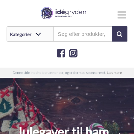
Denne side indeholder annoncer, og er dermed sponsoreret.
Læs mere
Julegaver til ham →