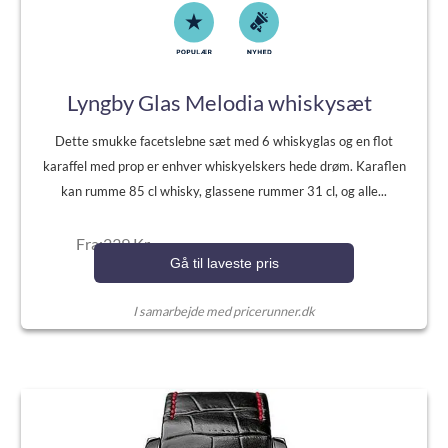
Lyngby Glas Melodia whiskysæt
Dette smukke facetslebne sæt med 6 whiskyglas og en flot
karaffel med prop er enhver whiskyelskers hede drøm. Karaflen
kan rumme 85 cl whisky, glassene rummer 31 cl, og alle...
Fra:239 Kr.
Gå til laveste pris
I samarbejde med pricerunner.dk