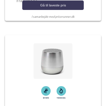
Fra:9.984 Kr.
Gå til laveste pris
I samarbejde med pricerunner.dk